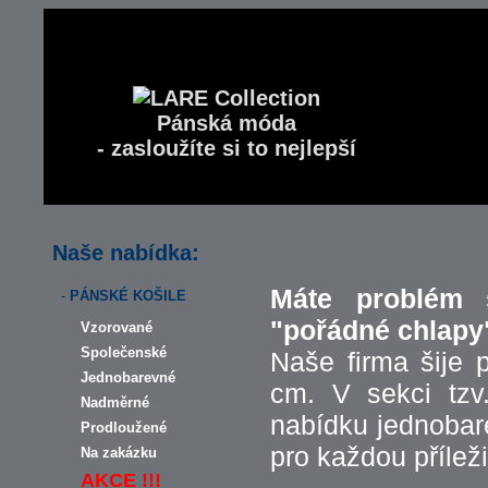
Pánská móda
- zasloužíte si to nejlepší
Naše nabídka:
Máte problém 
-
PÁNSKÉ KOŠILE
"pořádné chlapy
Vzorované
Společenské
Naše firma šije 
Jednobarevné
cm. V sekci tzv
Nadměrné
nabídku jednobar
Prodloužené
pro každou příleži
Na zakázku
AKCE !!!