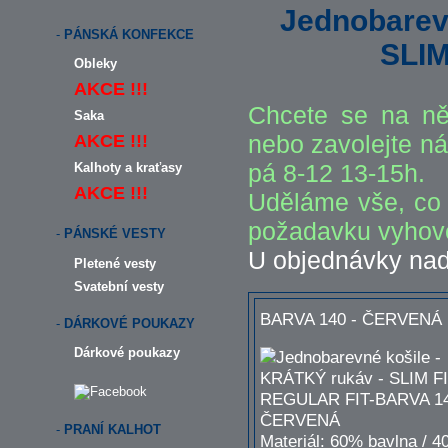
Jednobarev
-
PÁNSKÁ KONFEKCE
SLIM
Obleky
AKCE !!!
Chcete se na ně
Saka
nebo zavolejte ná
AKCE !!!
pá 8-12 13-15h.
Kalhoty a kraťasy
AKCE !!!
Uděláme vše, co 
požadavku vyhově
-
PÁNSKÉ VESTY
U objednávky na
Pletené vesty
Svatební vesty
BARVA 140 - ČERVENÁ
-
DÁRKOVÉ POUKAZY
Dárkové poukazy
-
PRANÍ KALHOT
Materiál: 60% bavlna / 4