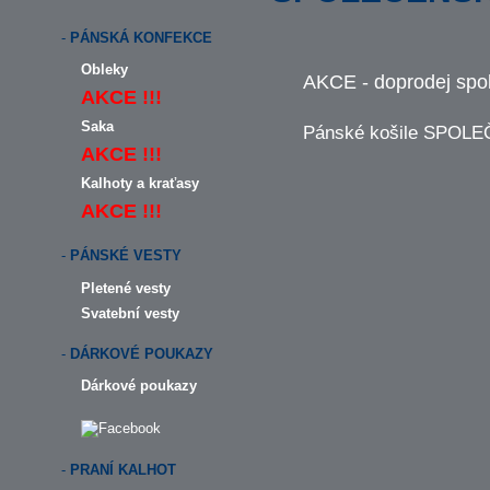
-
PÁNSKÁ KONFEKCE
Obleky
AKCE - doprodej spol
AKCE !!!
Saka
Pánské košile SPOL
AKCE !!!
Kalhoty a kraťasy
AKCE !!!
-
PÁNSKÉ VESTY
Pletené vesty
Svatební vesty
-
DÁRKOVÉ POUKAZY
Dárkové poukazy
-
PRANÍ KALHOT