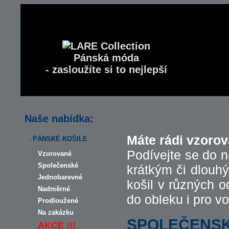
Pánská móda
- zasloužíte si to nejlepší
Naše nabídka:
Máte rádi vzoro
-
PÁNSKÉ KOŠILE
Podívejte se do 
Vzorované
Společenské
krátkým či dlouh
Jednobarevné
košil v různých o
Nadměrné
do obleku i pro vo
Prodloužené
Na zakázku
SPOLEČENSK
AKCE !!!