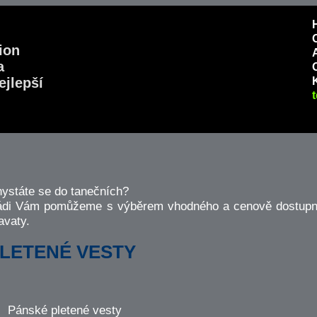
a
ejlepší
ystáte se do tanečních?
di Vám pomůžeme s výběrem vhodného a cenově dostupné
avaty.
LETENÉ VESTY
Pánské pletené vesty