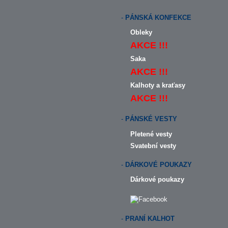
-
PÁNSKÁ KONFEKCE
Obleky
AKCE !!!
Saka
AKCE !!!
Kalhoty a kraťasy
AKCE !!!
-
PÁNSKÉ VESTY
Pletené vesty
Svatební vesty
-
DÁRKOVÉ POUKAZY
Dárkové poukazy
-
PRANÍ KALHOT