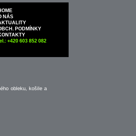
HOME
O NÁS
AKTUALITY
OBCH. PODMÍNKY
KONTAKTY
tel.: +420 603 852 082
ho obleku, košile a