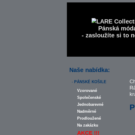
Pánská mód
- zasloužíte si to n
Naše nabídka:
Ch
-
PÁNSKÉ KOŠILE
Rá
Vzorované
kr
Společenské
Jednobarevné
P
Nadměrné
Prodloužené
Na zakázku
AKCE !!!