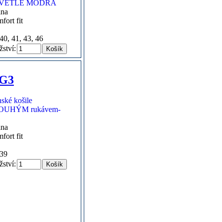
lna
fort fit
40, 41, 43, 46
ství:
G3
lna
fort fit
 39
ství: