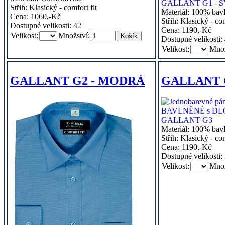
Střih: Klasický - comfort fit
Materiál: 100% bav
Cena: 1060,-Kč
Střih: Klasický - com
Dostupné velikosti: 42
Cena: 1190,-Kč
Velikost:
Množství:
Dostupné velikosti: 
Velikost:
Množ
GALLANT G2 - MODRÁ
GALLANT 
Materiál: 100% bav
Střih: Klasický - com
Cena: 1190,-Kč
Dostupné velikosti:
Velikost:
Množ