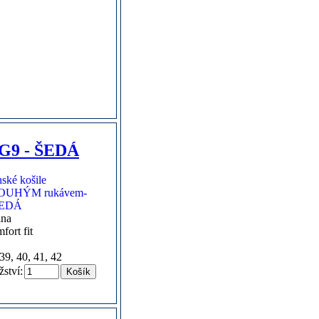
9 - ŠEDÁ
lna
fort fit
39, 40, 41, 42
ství: