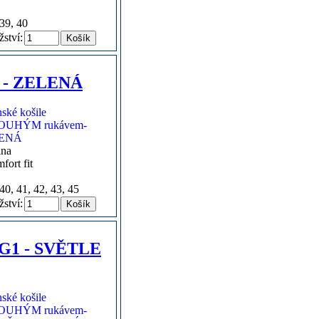
 39, 40
ství:
 - ZELENÁ
lna
fort fit
40, 41, 42, 43, 45
ství:
G1 - SVĚTLE