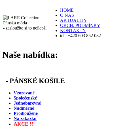
HOME
O NÁS
AKTUALITY
Pánská móda
OBCH. PODMÍNKY
- zasloužíte si to nejlepší
KONTAKTY
tel.: +420 603 852 082
Naše nabídka:
-
PÁNSKÉ KOŠILE
Vzorované
Společenské
Jednobarevné
Nadměrné
Prodloužené
Na zakázku
AKCE !!!