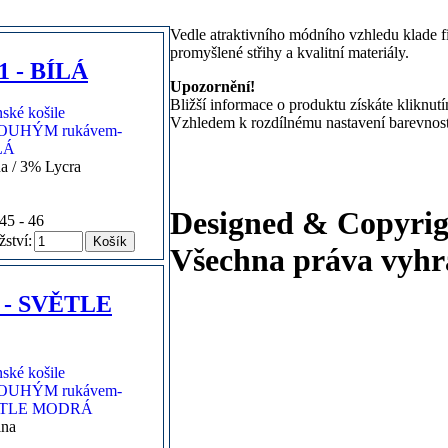
Vedle atraktivního módního vzhledu klade f
promyšlené střihy a kvalitní materiály.
 - BÍLÁ
Upozornění!
Bližší informace o produktu získáte kliknut
Vzhledem k rozdílnému nastavení barevnosti 
na / 3% Lycra
Designed & Copyrig
45 - 46
ství:
Všechna práva vyhr
 - SVĚTLE
lna