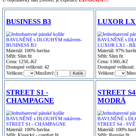
BUSINESS B3
LUXOR LX1
Materiál: 100% bavlna
Materiál: 97% bavl
Střih: Slim fit
Střih: Slim fit
Cena: 1250,-Kč
Cena: 1360,-Kč
Dostupné velikosti: 42
Dostupné velikosti: 
Velikost:
Množství:
Velikost:
Množ
STREET S1 -
STREET S4
CHAMPAGNE
MODRÁ
Materiál: 100% bavlna
Materiál: 100% bav
Střih: Klasický - comfort fit
Střih: Regular fit