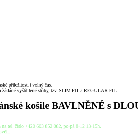
ké příležitosti i volný čas.
mi žádáné vyštíhlené střihy, tzv. SLIM FIT a REGULAR FIT.
pánské košile BAVLNĚNÉ s D
 na tel. číslo +420 603 852 082, po-pá 8-12 13-15h.
věli.