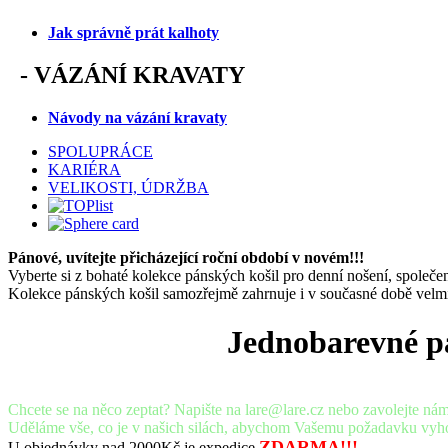
Jak správně prát kalhoty
-
VÁZÁNÍ KRAVATY
Návody na vázání kravaty
SPOLUPRÁCE
KARIÉRA
VELIKOSTI, ÚDRŽBA
Pánové, uvítejte přicházející roční období v novém!!!
Vyberte si z bohaté kolekce pánských košil pro denní nošení, společens
Kolekce pánských košil samozřejmě zahrnuje i v současné době vel
Jednobarevné 
Chcete se na něco zeptat? Napište na lare@lare.cz nebo zavolejte nám
Uděláme vše, co je v našich silách, abychom Vašemu požadavku vyho
ZDARMA!!!
U objednávky nad 2000Kč je expedice