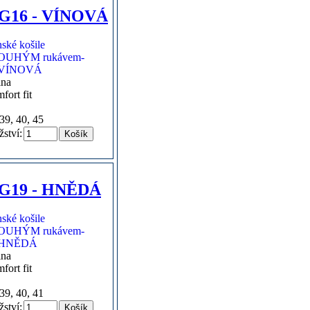
G16 - VÍNOVÁ
lna
fort fit
39, 40, 45
ství:
G19 - HNĚDÁ
lna
fort fit
39, 40, 41
ství: