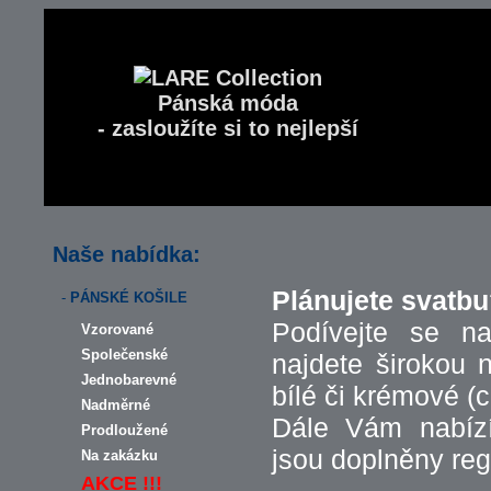
Pánská móda
- zasloužíte si to nejlepší
Naše nabídka:
Plánujete svatb
-
PÁNSKÉ KOŠILE
Podívejte se n
Vzorované
Společenské
najdete širokou 
Jednobarevné
bílé či krémové 
Nadměrné
Dále Vám nabízí
Prodloužené
jsou doplněny re
Na zakázku
AKCE !!!