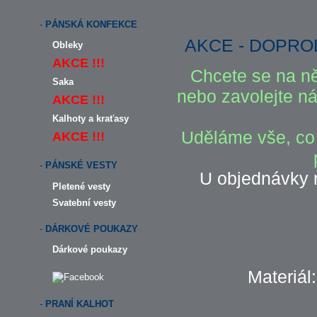
-
PÁNSKÁ KONFEKCE
AKCE - DOPRO
Obleky
AKCE !!!
Chcete se na ně
Saka
nebo zavolejte ná
AKCE !!!
Kalhoty a kraťasy
Uděláme vše, co
AKCE !!!
-
PÁNSKÉ VESTY
U objednávky
Pletené vesty
Svatební vesty
-
DÁRKOVÉ POUKAZY
Dárkové poukazy
Materiál
-
PRANÍ KALHOT