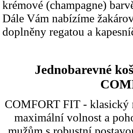
krémové (champagne) barv
Dále Vám nabízíme žakárové
doplněny regatou a kapesn
Jednobarevné ko
COM
COMFORT FIT - klasický ro
maximální volnost a poho
mužům s robustní postavou 