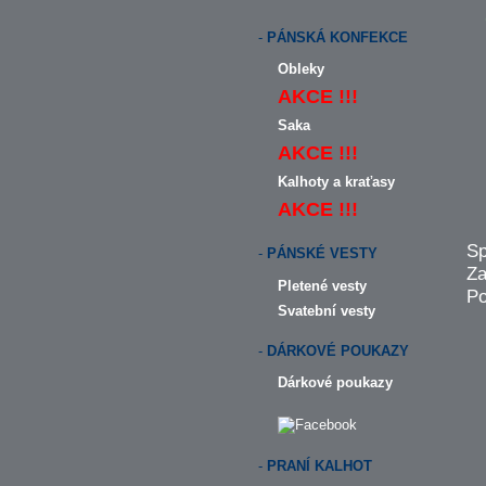
-
PÁNSKÁ KONFEKCE
Obleky
AKCE !!!
Saka
AKCE !!!
Kalhoty a kraťasy
AKCE !!!
Sp
-
PÁNSKÉ VESTY
Za
Pletené vesty
Po
Svatební vesty
-
DÁRKOVÉ POUKAZY
Dárkové poukazy
-
PRANÍ KALHOT