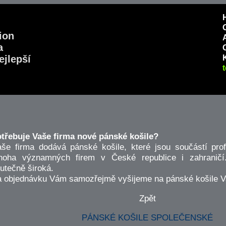
a
ejlepší
třebuje Vaše firma nové pánské košile?
še firma dodává pánské košile, které jsou součástí prof
oha významných firem v České republice i zahraničí
utečně široká.
 objednávku Vám samozřejmě vyšijeme na pánské košile Va
Zpět
PÁNSKÉ KOŠILE SPOLEČENSKÉ