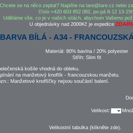
Chcete se na něco zeptat? Napište na lare@lare.cz nebo zav
číslo +420 603 852 082, po-pá 8-12 13-15h
Uděláme vše, co je v našich silách, abychom Vašemu pož
U objednávky nad 2000Kč je expedice
ZDARM
BARVA BÍLÁ - A34 - FRANCOUZSK
Materiál: 80% bavlna / 20% polyester
Střih: Slim fit
olečenská košile vhodná do obleku.
pínání na manžetový knoflík - francouzskou manžetu.
zn.: Manžetové knoflíčky nejsou součástí balení.
Dos
Velikost:
Množ
Velikostní tabulka (klikněte zde).