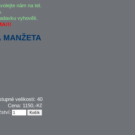
olejte nám na tel.
.
adavku vyhověli.
A!!!
Á MANŽETA
tupné velikosti: 40
Cena: 1150,-Kč
ství: