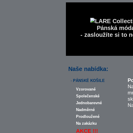
Pánská mód
- zasloužíte si to n
Naše nabídka:
Po
-
PÁNSKÉ KOŠILE
Na
Vzorované
mn
Společenské
sk
Jednobarevné
Na
Nadměrné
Prodloužené
Na zakázku
AKCE !!!