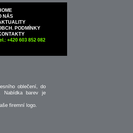
HOME
O NÁS
AKTUALITY
OBCH. PODMÍNKY
KONTAKTY
tel.: +420 603 852 082
esního oblečení, do
. Nabídka barev je
še firemní logo.