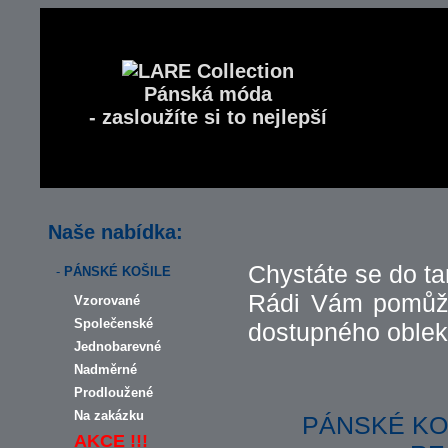
Pánská móda
- zasloužíte si to nejlepší
Naše nabídka:
Chystáte se do t
-
PÁNSKÉ KOŠILE
Rádi Vám pomůž
Vzorované
Společenské
dostupného obleku
Jednobarevné
Nadměrné
Prodloužené
Na zakázku
PÁNSKÉ KO
AKCE !!!