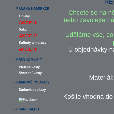
RE
-
PÁNSKÁ KONFEKCE
Chcete se na ně
Obleky
nebo zavolejte ná
AKCE !!!
Saka
Uděláme vše, co
AKCE !!!
Kalhoty a kraťasy
U objednávky n
AKCE !!!
-
PÁNSKÉ VESTY
Pletené vesty
Svatební vesty
Materiál
-
DÁRKOVÉ POUKAZY
Dárkové poukazy
Košile vhodná do 
-
PRANÍ KALHOT